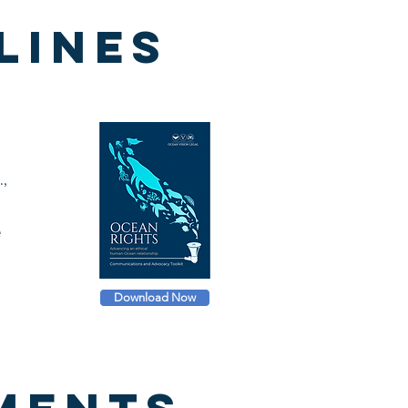
lines
,
e
Download Now