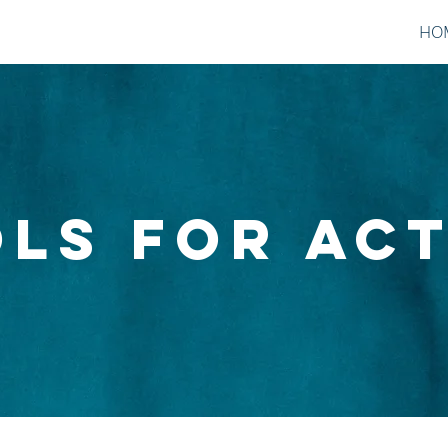
HO
LS for ac