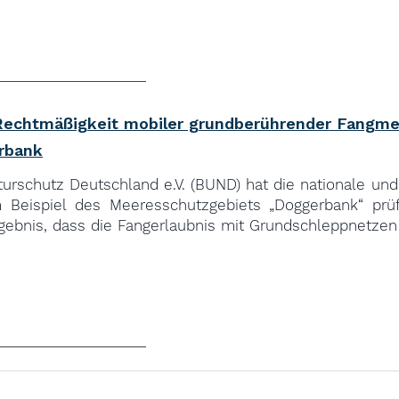
Rechtmäßigkeit mobiler grundberührender Fangm
rbank
rschutz Deutschland e.V. (BUND) hat die nationale un
m Beispiel des Meeresschutzgebiets „Doggerbank“ prü
ebnis, dass die Fangerlaubnis mit Grundschleppnetzen